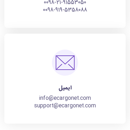
0098-21-91553050
0098-919-5358088
ایمیل
info@ecargonet.com
support@ecargonet.com